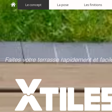
Le concept
La pose
Les finitions
Faites votre terrasse rapidement et faci