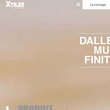
Le concept
DALL
MU
FINI
PRODUIT