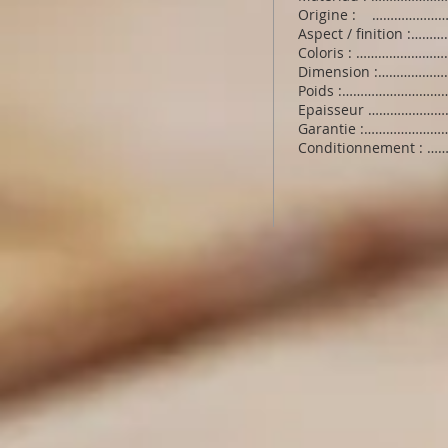
Origine : …………………
Aspect / finition :…
Coloris : ……………………
Dimension :…………………
Poids :………………………
Epaisseur …………………
Garantie :…………………
Conditionnement : …