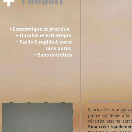
+
+ Economique et pratique,
+ Durable et esthétique
+ Facile & rapide à poser
sans outils
+ Sans entretien
Fabriquée en polypro
pierre est idéale pour 
véranda, piscine, serre
Pour créer rapidemen